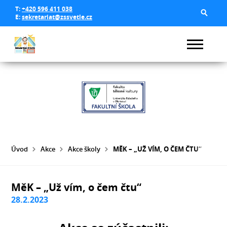
T:
+420 596 411 038
E:
sekretariat@zssvetle.cz
Úvod
Akce
Akce školy
MĚK – „UŽ VÍM, O ČEM ČTU“
MěK – „Už vím, o čem čtu“
28.2.2023