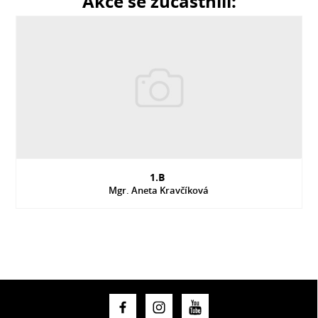
Akce se zúčastnili:
1.B
Mgr. Aneta Kravčíková