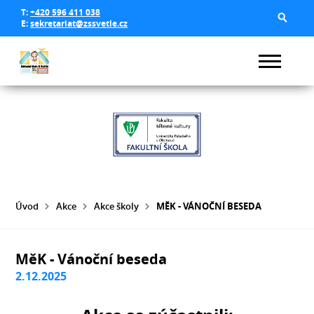
T:
+420 596 411 038
E:
sekretariat@zssvetle.cz
Úvod
Akce
Akce školy
MĚK - VÁNOČNÍ BESEDA
MěK - Vánoční beseda
2.12.2025