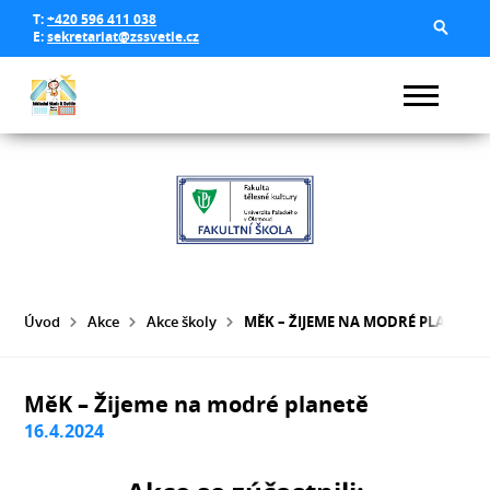
T:
+420 596 411 038
E:
sekretariat@zssvetle.cz
Úvod
Akce
Akce školy
MĚK – ŽIJEME NA MODRÉ PLANETĚ
MěK – Žijeme na modré planetě
16.4.2024