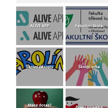
ALIVE APP
Fakultní škola
Školní časopis
Školní vrba
Máte dotaz?
Čtení pomáhá