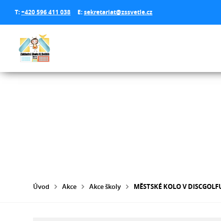
T:
+420 596 411 038
E:
sekretariat@zssvetle.cz
Úvod
Akce
Akce školy
MĚSTSKÉ KOLO V DISCGOLF