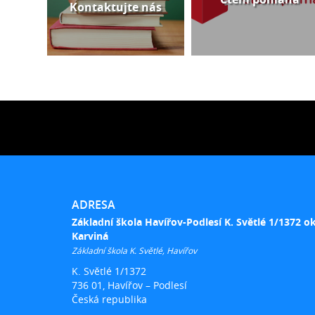
Kontaktujte nás
ADRESA
Základní škola Havířov-Podlesí K. Světlé 1/1372 o
Karviná
Základní škola K. Světlé, Havířov
K. Světlé 1/1372
736 01, Havířov – Podlesí
Česká republika