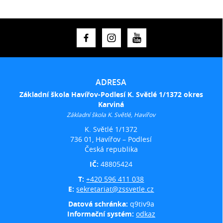
ADRESA
Základní škola Havířov-Podlesí K. Světlé 1/1372 okres
Karviná
Základní škola K. Světlé, Havířov
K. Světlé 1/1372
736 01, Havířov – Podlesí
Česká republika
IČ:
48805424
T:
+420 596 411 038
E:
sekretariat@zssvetle.cz
Datová schránka:
q9tiv9a
Informační systém:
odkaz