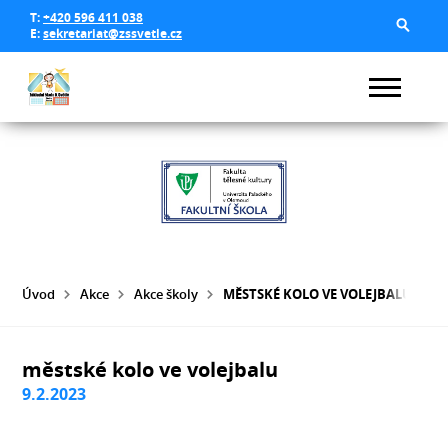
T:
+420 596 411 038
E:
sekretariat@zssvetle.cz
Úvod
Akce
Akce školy
MĚSTSKÉ KOLO VE VOLEJBALU
městské kolo ve volejbalu
9.2.2023