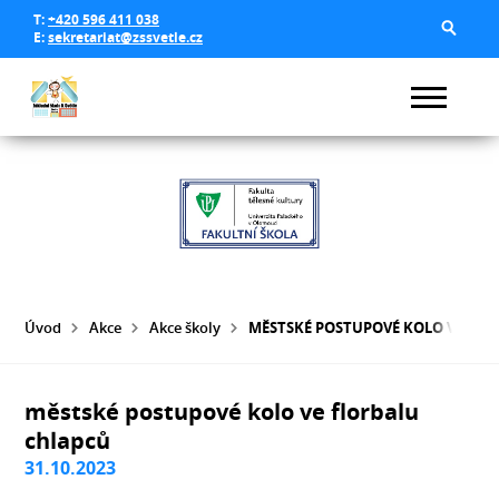
T:
+420 596 411 038
E:
sekretariat@zssvetle.cz
Úvod
Akce
Akce školy
MĚSTSKÉ POSTUPOVÉ KOLO VE FL
městské postupové kolo ve florbalu
chlapců
31.10.2023