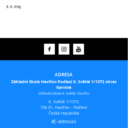
8.-9. třídy
ADRESA
Základní škola Havířov-Podlesí K. Světlé 1/1372 okres
Karviná
Základní škola K. Světlé, Havířov
K. Světlé 1/1372
736 01, Havířov – Podlesí
Česká republika
IČ:
48805424