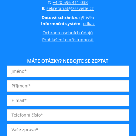
T:
+420 596 411 038
E:
sekretariat@zssvetle.cz
Datová schránka:
q9tiv9a
Informační systém:
odkaz
Ochrana osobních údajů
Prohlášení o přístupnosti
MÁTE OTÁZKY? NEBOJTE SE ZEPTAT