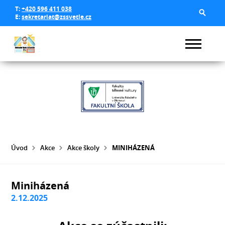
T:
+420 596 411 038
E:
sekretariat@zssvetle.cz
Úvod
Akce
Akce školy
MINIHÁZENÁ
Miniházená
2.12.2025