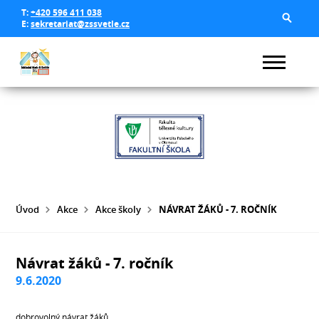
T:
+420 596 411 038
E:
sekretariat@zssvetle.cz
Úvod
Akce
Akce školy
NÁVRAT ŽÁKŮ - 7. ROČNÍK
Návrat žáků - 7. ročník
9.6.2020
dobrovolný návrat žáků