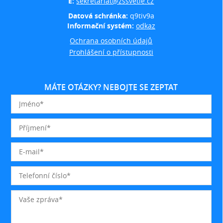
E:
sekretariat@zssvetle.cz
Datová schránka:
q9tiv9a
Informační systém:
odkaz
Ochrana osobních údajů
Prohlášení o přístupnosti
MÁTE OTÁZKY? NEBOJTE SE ZEPTAT