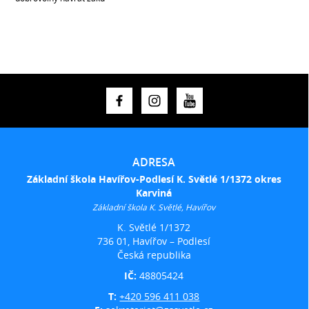
ADRESA
Základní škola Havířov-Podlesí K. Světlé 1/1372 okres
Karviná
Základní škola K. Světlé, Havířov
K. Světlé 1/1372
736 01, Havířov – Podlesí
Česká republika
IČ:
48805424
T:
+420 596 411 038