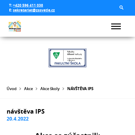
T:
+420 596 411 038
E:
sekretariat@zssvetle.cz
Úvod
Akce
Akce školy
NÁVŠTĚVA IPS
návštěva IPS
20.4.2022