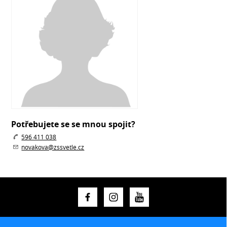
Potřebujete se se mnou spojit?
596 411 038
novakova@zssvetle.cz