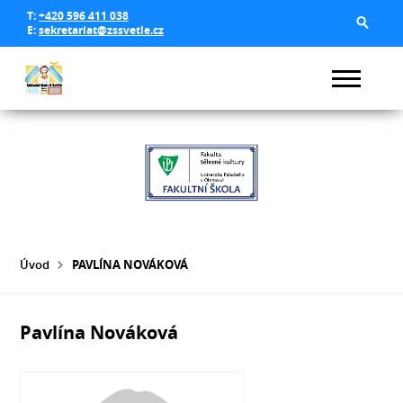
T:
+420 596 411 038
E:
sekretariat@zssvetle.cz
Úvod
PAVLÍNA NOVÁKOVÁ
Pavlína Nováková