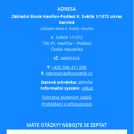
ADRESA
Základní škola Havířov-Podlesí K. Světlé 1/1372 okres
Karviná
Základní škola K. Světlé, Havířov
K. Světlé 1/1372
736 01, Havířov – Podlesí
Česká republika
IČ:
48805424
T:
+420 596 411 038
E:
sekretariat@zssvetle.cz
Datová schránka:
q9tiv9a
Informační systém:
odkaz
Ochrana osobních údajů
Prohlášení o přístupnosti
MÁTE OTÁZKY? NEBOJTE SE ZEPTAT