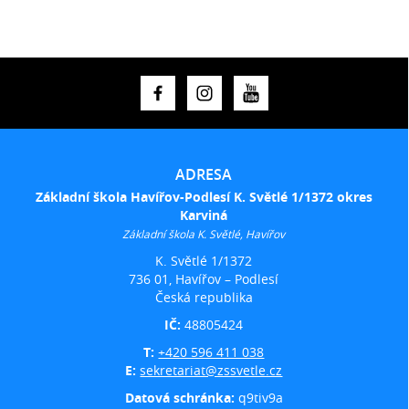
ADRESA
Základní škola Havířov-Podlesí K. Světlé 1/1372 okres
Karviná
Základní škola K. Světlé, Havířov
K. Světlé 1/1372
736 01, Havířov – Podlesí
Česká republika
IČ:
48805424
T:
+420 596 411 038
E:
sekretariat@zssvetle.cz
Datová schránka:
q9tiv9a