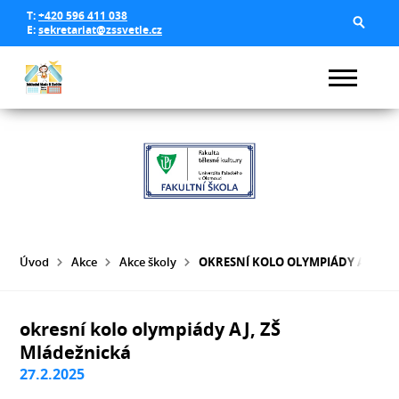
T:
+420 596 411 038
E:
sekretariat@zssvetle.cz
Úvod
Akce
Akce školy
OKRESNÍ KOLO OLYMPIÁDY AJ, ZŠ
okresní kolo olympiády AJ, ZŠ
Mládežnická
27.2.2025