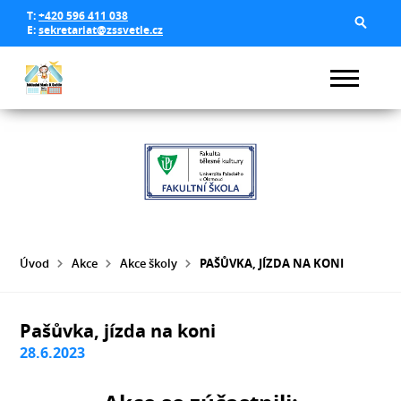
T:
+420 596 411 038
E:
sekretariat@zssvetle.cz
Úvod
Akce
Akce školy
PAŠŮVKA, JÍZDA NA KONI
Pašůvka, jízda na koni
28.6.2023