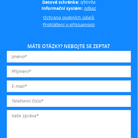
Datová schránka:
q9tiv9a
Informační systém:
odkaz
Ochrana osobních údajů
Prohlášení o přístupnosti
MÁTE OTÁZKY? NEBOJTE SE ZEPTAT