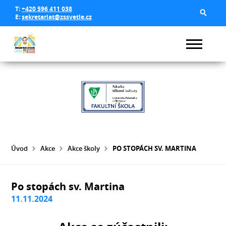
T:
+420 596 411 038
E:
sekretariat@zssvetle.cz
Úvod
Akce
Akce školy
PO STOPÁCH SV. MARTINA
Po stopách sv. Martina
11.11.2024