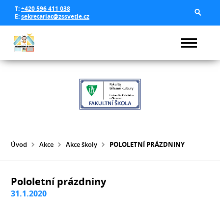
T:
+420 596 411 038
E:
sekretariat@zssvetle.cz
Úvod
Akce
Akce školy
POLOLETNÍ PRÁZDNINY
Pololetní prázdniny
31.1.2020