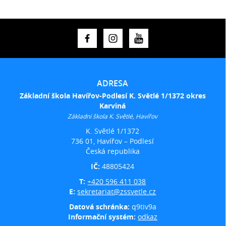
ADRESA
Základní škola Havířov-Podlesí K. Světlé 1/1372 okres
Karviná
Základní škola K. Světlé, Havířov
K. Světlé 1/1372
736 01, Havířov – Podlesí
Česká republika
IČ:
48805424
T:
+420 596 411 038
E:
sekretariat@zssvetle.cz
Datová schránka:
q9tiv9a
Informační systém:
odkaz