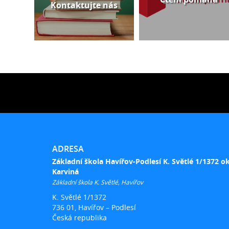
Kontaktujte nás
ADRESA
Základní škola Havířov-Podlesí K. Světlé 1/1372 o
Karviná
Základní škola K. Světlé, Havířov
K. Světlé 1/1372
736 01, Havířov – Podlesí
Česká republika