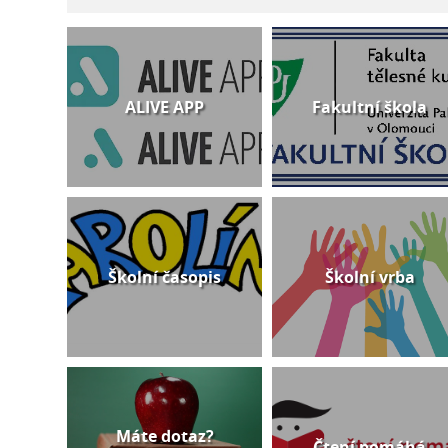
ALIVE APP
Fakultní škola
Školní časopis
Školní vrba
Máte dotaz?
Čtení pomáhá