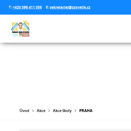
T:
+420 596 411 038
E:
sekretariat@zssvetle.cz
Úvod
Akce
Akce školy
PRAHA