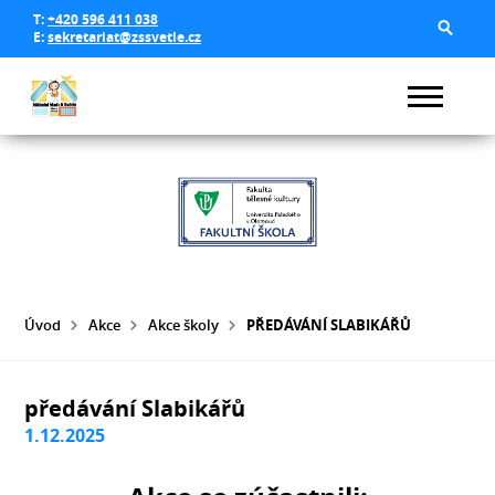
T:
+420 596 411 038
E:
sekretariat@zssvetle.cz
Úvod
Akce
Akce školy
PŘEDÁVÁNÍ SLABIKÁŘŮ
předávání Slabikářů
1.12.2025