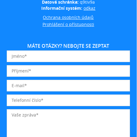
Datová schránka:
q9tiv9a
Informační systém:
odkaz
Ochrana osobních údajů
Prohlášení o přístupnosti
MÁTE OTÁZKY? NEBOJTE SE ZEPTAT