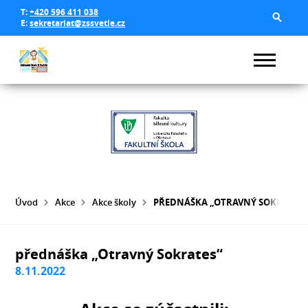
T:
+420 596 411 038
E:
sekretariat@zssvetle.cz
Úvod
Akce
Akce školy
PŘEDNÁŠKA „OTRAVNÝ SOKRATES“
přednáška „Otravný Sokrates“
8.11.2022