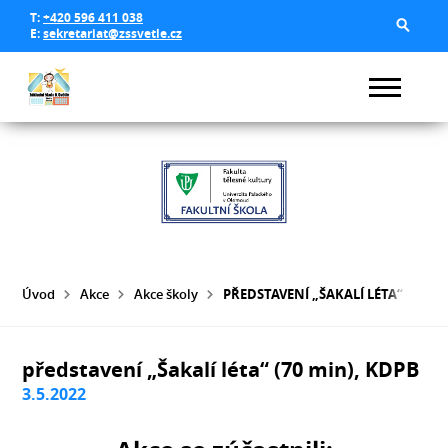
T:
+420 596 411 038
E:
sekretariat@zssvetle.cz
Úvod
Akce
Akce školy
PŘEDSTAVENÍ „ŠAKALÍ LÉTA“ (70 MI
představení „Šakalí léta“ (70 min), KDPB
3.5.2022