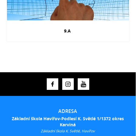
9.A
ADRESA
Základní škola Havířov-Podlesí K. Světlé 1/1372 okres
Karviná
Základní škola K. Světlé, Havířov