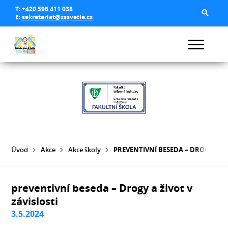
T:
+420 596 411 038
E:
sekretariat@zssvetle.cz
Úvod
Akce
Akce školy
PREVENTIVNÍ BESEDA – DROGY A ŽI
preventivní beseda – Drogy a život v
závislosti
3.5.2024