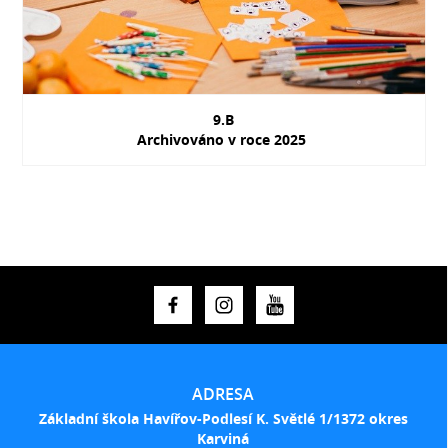
9.B
Archivováno v roce 2025
ADRESA
Základní škola Havířov-Podlesí K. Světlé 1/1372 okres
Karviná