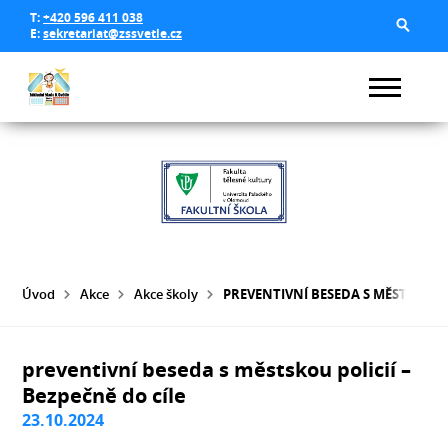
T:
+420 596 411 038
E:
sekretariat@zssvetle.cz
Úvod
Akce
Akce školy
PREVENTIVNÍ BESEDA S MĚSTSKOU P
preventivní beseda s městskou policií –
Bezpečně do cíle
23.10.2024