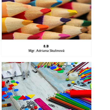
8.B
Mgr. Adriana Skulinová