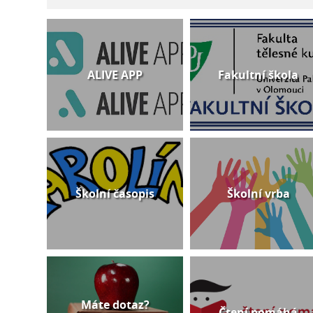
ALIVE APP
Fakultní škola
Školní časopis
Školní vrba
Máte dotaz?
Čtení pomáhá