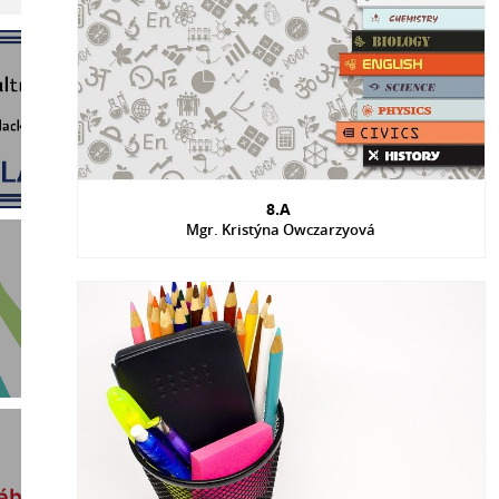
8.A
Mgr. Kristýna Owczarzyová