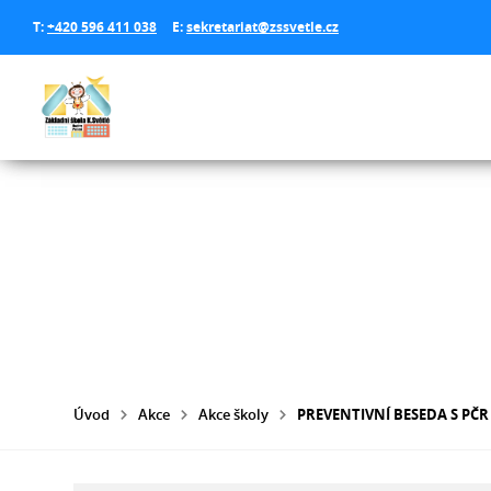
T:
+420 596 411 038
E:
sekretariat@zssvetle.cz
Úvod
Akce
Akce školy
PREVENTIVNÍ BESEDA S PČR