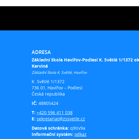
ADRESA
Základní škola Havířov-Podlesí K. Světlé 1/1372 o
Karviná
Základní škola K. Světlé, Havířov
K. Světlé 1/1372
736 01, Havířov – Podlesí
Česká republika
IČ:
48805424
T:
+420 596 411 038
E:
sekretariat@zssvetle.cz
Datová schránka:
q9tiv9a
Informační systém:
odkaz