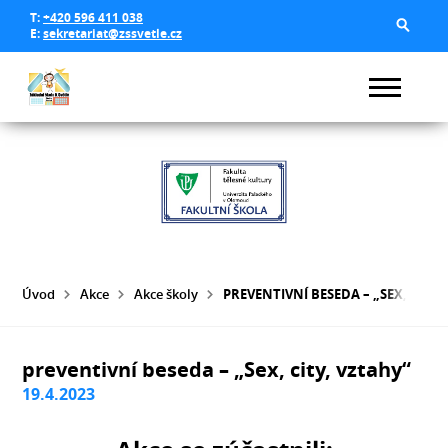
T:
+420 596 411 038
E:
sekretariat@zssvetle.cz
Úvod
Akce
Akce školy
PREVENTIVNÍ BESEDA – „SEX, CITY,
preventivní beseda – „Sex, city, vztahy“
19.4.2023