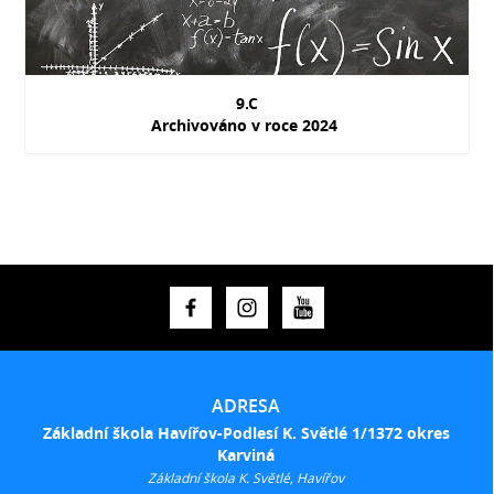
9.C
Archivováno v roce 2024
ADRESA
Základní škola Havířov-Podlesí K. Světlé 1/1372 okres
Karviná
Základní škola K. Světlé, Havířov