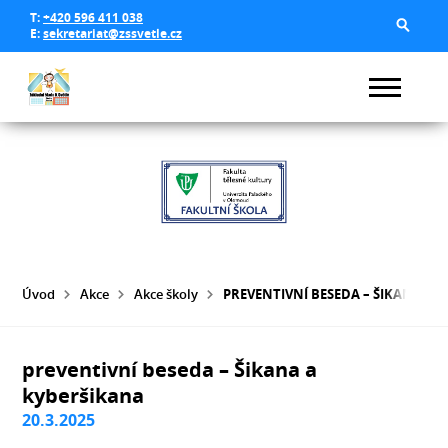
T:
+420 596 411 038
E:
sekretariat@zssvetle.cz
Úvod
Akce
Akce školy
PREVENTIVNÍ BESEDA – ŠIKANA A 
preventivní beseda – Šikana a
kyberšikana
20.3.2025