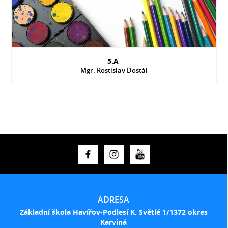
5.A
Mgr. Rostislav Dostál
ADRESA
Základní škola Havířov-Podlesí K. Světlé 1/1372 okres
Karviná