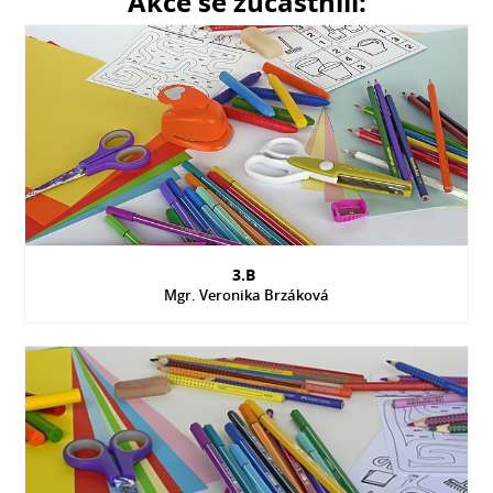
Akce se zúčastnili:
3.B
Mgr. Veronika Brzáková