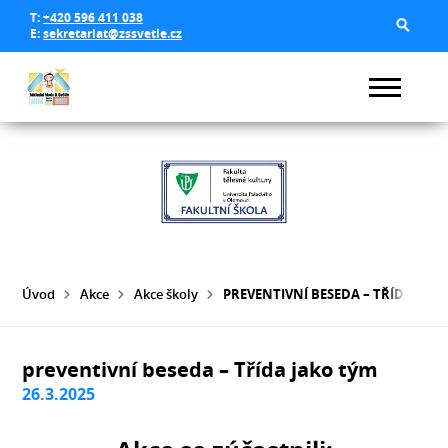
T:
+420 596 411 038
E:
sekretariat@zssvetle.cz
Úvod
Akce
Akce školy
PREVENTIVNÍ BESEDA – TŘÍDA JAK
preventivní beseda – Třída jako tým
26.3.2025