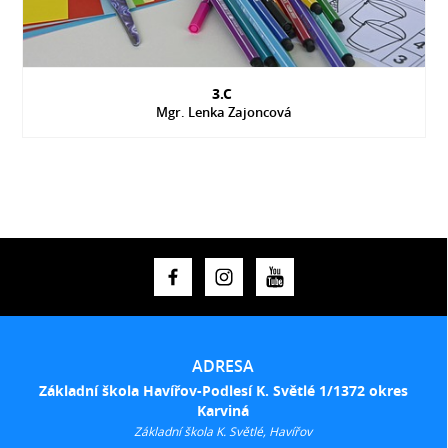
3.C
Mgr. Lenka Zajoncová
ADRESA
Základní škola Havířov-Podlesí K. Světlé 1/1372 okres
Karviná
Základní škola K. Světlé, Havířov