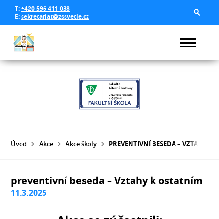
T:
+420 596 411 038
E:
sekretariat@zssvetle.cz
Úvod
Akce
Akce školy
PREVENTIVNÍ BESEDA – VZTAHY K 
preventivní beseda – Vztahy k ostatním
11.3.2025