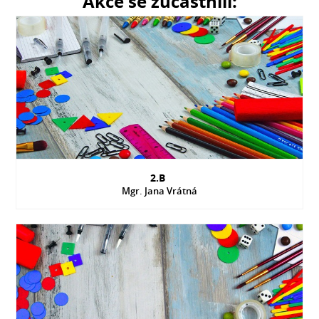
Akce se zúčastnili:
2.B
Mgr. Jana Vrátná