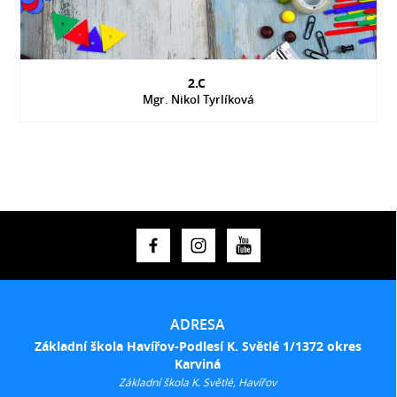
2.C
Mgr. Nikol Tyrlíková
ADRESA
Základní škola Havířov-Podlesí K. Světlé 1/1372 okres
Karviná
Základní škola K. Světlé, Havířov