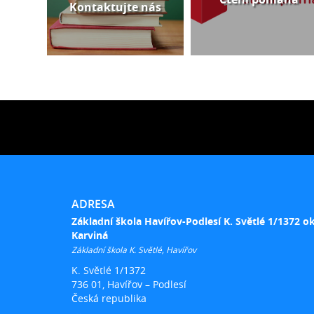
Kontaktujte nás
ADRESA
Základní škola Havířov-Podlesí K. Světlé 1/1372 o
Karviná
Základní škola K. Světlé, Havířov
K. Světlé 1/1372
736 01, Havířov – Podlesí
Česká republika