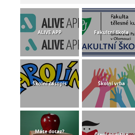
ALIVE APP
Fakultní škola
Školní časopis
Školní vrba
Máte dotaz?
Čtení pomáhá