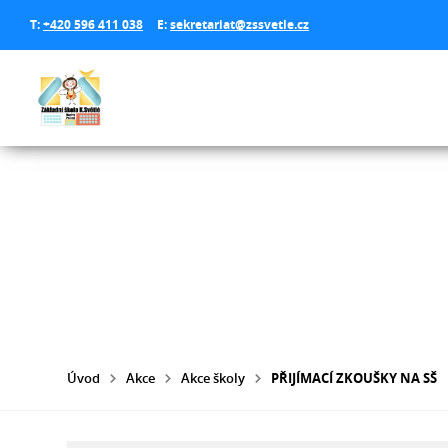
T:
+420 596 411 038
E:
sekretariat@zssvetle.cz
Úvod
Akce
Akce školy
PŘIJÍMACÍ ZKOUŠKY NA SŠ