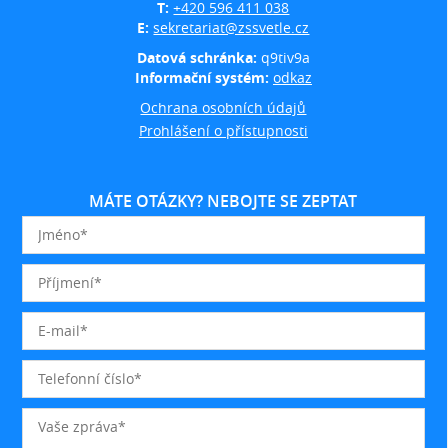
T:
+420 596 411 038
E:
sekretariat@zssvetle.cz
Datová schránka:
q9tiv9a
Informační systém:
odkaz
Ochrana osobních údajů
Prohlášení o přístupnosti
MÁTE OTÁZKY? NEBOJTE SE ZEPTAT