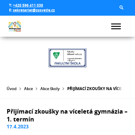
T:
+420 596 411 038
E:
sekretariat@zssvetle.cz
Úvod
Akce
Akce školy
PŘIJÍMACÍ ZKOUŠKY NA VÍCELETÁ G
Přijímací zkoušky na víceletá gymnázia –
1. termín
17.4.2023