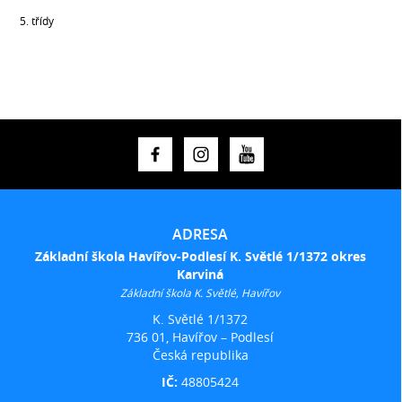
5. třídy
ADRESA
Základní škola Havířov-Podlesí K. Světlé 1/1372 okres
Karviná
Základní škola K. Světlé, Havířov
K. Světlé 1/1372
736 01, Havířov – Podlesí
Česká republika
IČ:
48805424