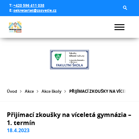
T:
+420 596 411 038
E:
sekretariat@zssvetle.cz
Úvod
Akce
Akce školy
PŘIJÍMACÍ ZKOUŠKY NA VÍCELETÁ G
Přijímací zkoušky na víceletá gymnázia –
1. termín
18.4.2023