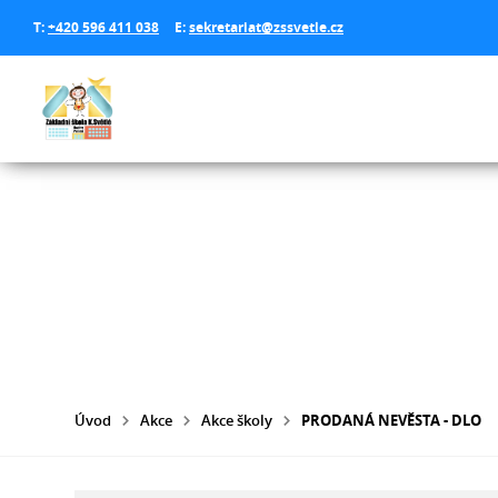
T:
+420 596 411 038
E:
sekretariat@zssvetle.cz
Úvod
Akce
Akce školy
PRODANÁ NEVĚSTA - DLO