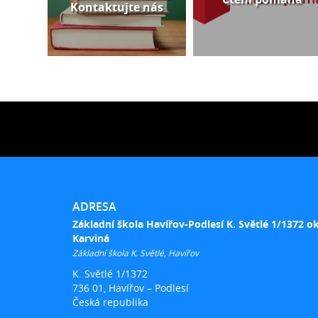
Kontaktujte nás
ADRESA
Základní škola Havířov-Podlesí K. Světlé 1/1372 o
Karviná
Základní škola K. Světlé, Havířov
K. Světlé 1/1372
736 01, Havířov – Podlesí
Česká republika