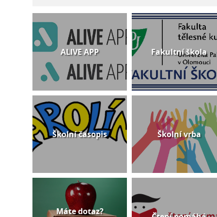
ALIVE APP
Fakultní škola
Školní časopis
Školní vrba
Máte dotaz?
Čtení pomáhá