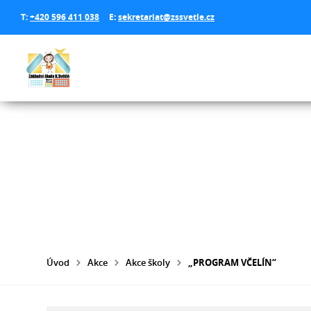
T:
+420 596 411 038
E:
sekretariat@zssvetle.cz
Úvod
Akce
Akce školy
„PROGRAM VČELÍN“