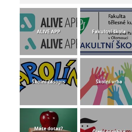
ALIVE APP
Fakultní škola
Školní časopis
Školní vrba
Máte dotaz?
Čtení pomáhá