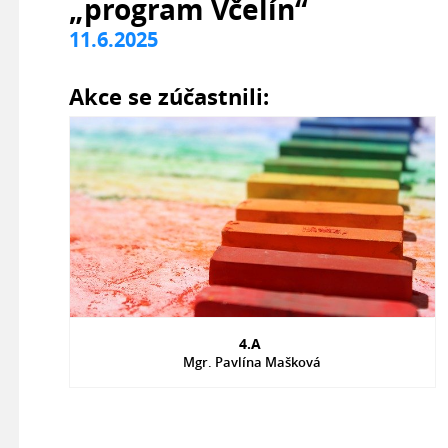
„program Včelín“
11.6.2025
Akce se zúčastnili:
4.A
Mgr. Pavlína Mašková