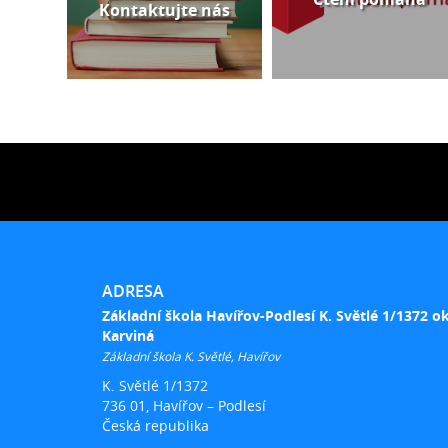
Kontaktujte nás
ADRESA
Základní škola Havířov-Podlesí K. Světlé 1/1372 o
Karviná
Základní škola K. Světlé, Havířov
K. Světlé 1/1372
736 01, Havířov – Podlesí
Česká republika