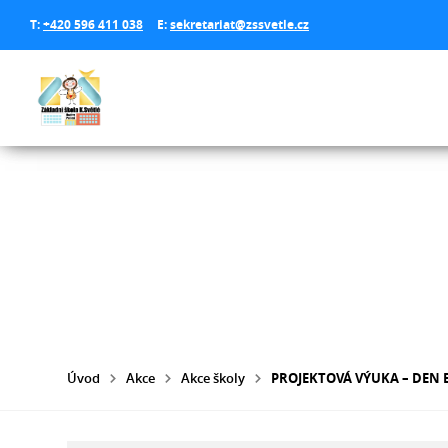
T:
+420 596 411 038
E:
sekretariat@zssvetle.cz
Úvod
Akce
Akce školy
PROJEKTOVÁ VÝUKA – DEN 