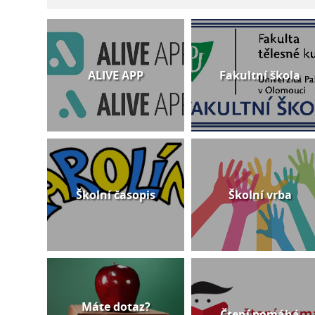
ALIVE APP
Fakultní škola
Školní časopis
Školní vrba
Máte dotaz?
Čtení pomáhá