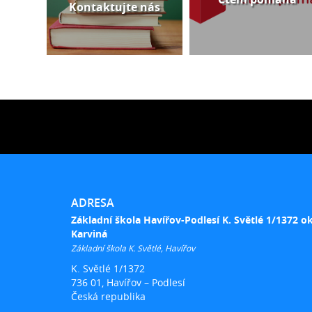
Kontaktujte nás
ADRESA
Základní škola Havířov-Podlesí K. Světlé 1/1372 o
Karviná
Základní škola K. Světlé, Havířov
K. Světlé 1/1372
736 01, Havířov – Podlesí
Česká republika