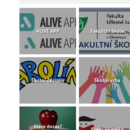
ALIVE APP
Fakultní škola
Školní časopis
Školní vrba
Máte dotaz?
Čtení pomáhá