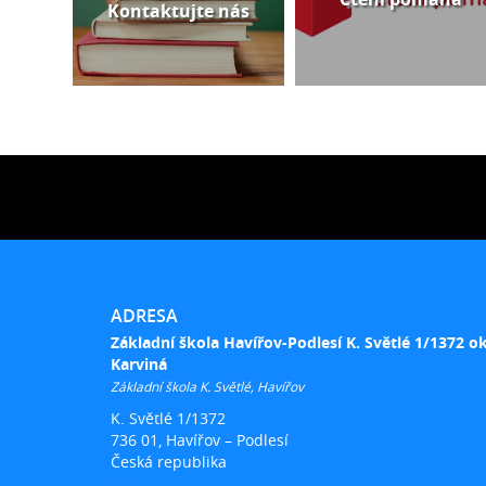
Kontaktujte nás
ADRESA
Základní škola Havířov-Podlesí K. Světlé 1/1372 o
Karviná
Základní škola K. Světlé, Havířov
K. Světlé 1/1372
736 01, Havířov – Podlesí
Česká republika