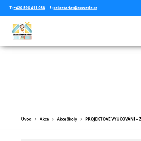
T:
+420 596 411 038
E:
sekretariat@zssvetle.cz
Úvod
Akce
Akce školy
PROJEKTOVÉ VYUČOVÁNÍ – Ž