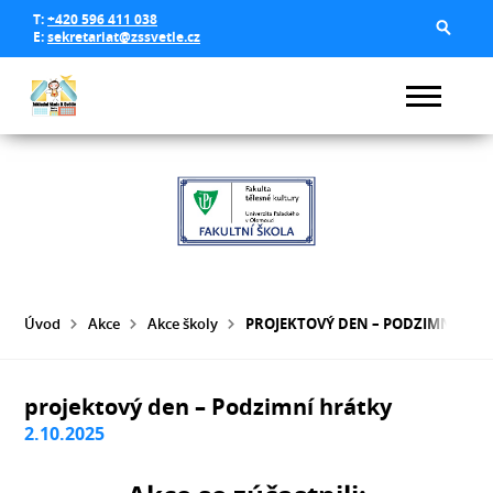
T:
+420 596 411 038
E:
sekretariat@zssvetle.cz
Úvod
Akce
Akce školy
PROJEKTOVÝ DEN – PODZIMNÍ HRÁ
projektový den – Podzimní hrátky
2.10.2025