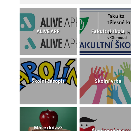
ALIVE APP
Fakultní škola
Školní časopis
Školní vrba
Máte dotaz?
Čtení pomáhá