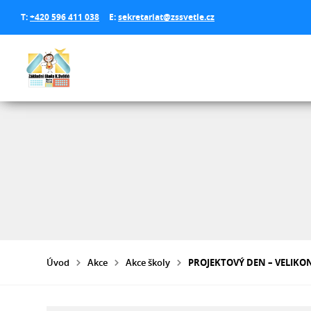
T:
+420 596 411 038
E:
sekretariat@zssvetle.cz
Úvod
Akce
Akce školy
PROJEKTOVÝ DEN – VELIKO