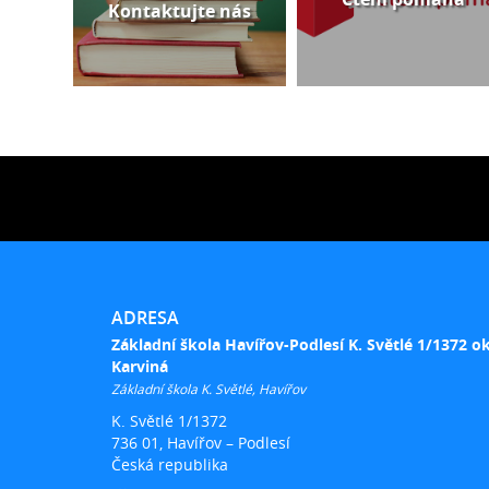
Kontaktujte nás
ADRESA
Základní škola Havířov-Podlesí K. Světlé 1/1372 o
Karviná
Základní škola K. Světlé, Havířov
K. Světlé 1/1372
736 01, Havířov – Podlesí
Česká republika