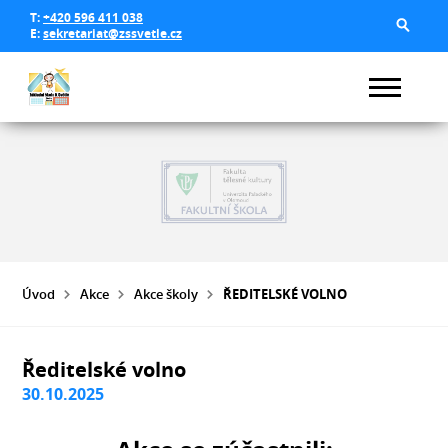
T:
+420 596 411 038
E:
sekretariat@zssvetle.cz
Úvod
Akce
Akce školy
ŘEDITELSKÉ VOLNO
Ředitelské volno
30.10.2025