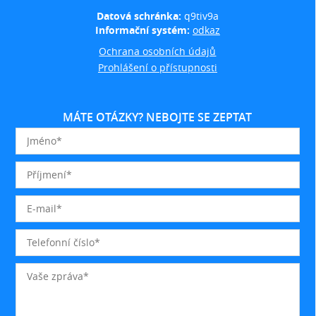
Datová schránka:
q9tiv9a
Informační systém:
odkaz
Ochrana osobních údajů
Prohlášení o přístupnosti
MÁTE OTÁZKY? NEBOJTE SE ZEPTAT