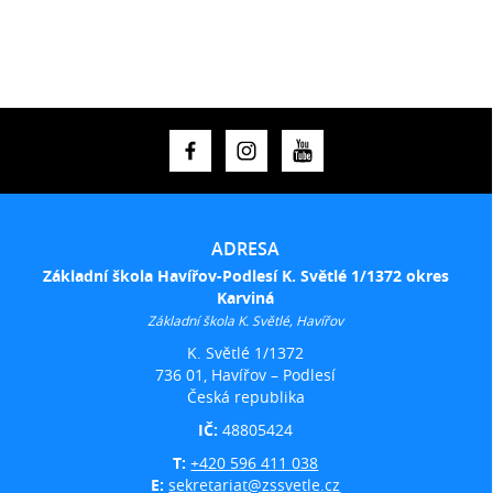
ADRESA
Základní škola Havířov-Podlesí K. Světlé 1/1372 okres
Karviná
Základní škola K. Světlé, Havířov
K. Světlé 1/1372
736 01, Havířov – Podlesí
Česká republika
IČ:
48805424
T:
+420 596 411 038
E:
sekretariat@zssvetle.cz