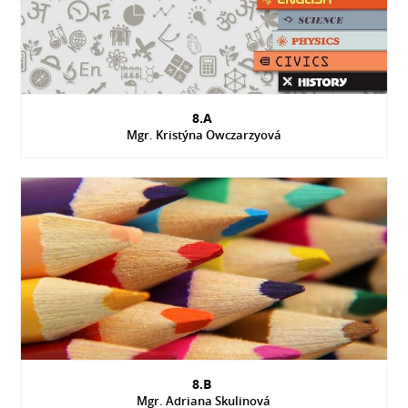
8.A
Mgr. Kristýna Owczarzyová
8.B
Mgr. Adriana Skulinová