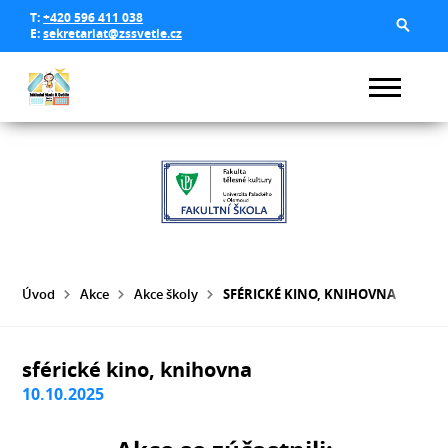
T:
+420 596 411 038
E:
sekretariat@zssvetle.cz
Úvod
Akce
Akce školy
SFÉRICKÉ KINO, KNIHOVNA
sférické kino, knihovna
10.10.2025