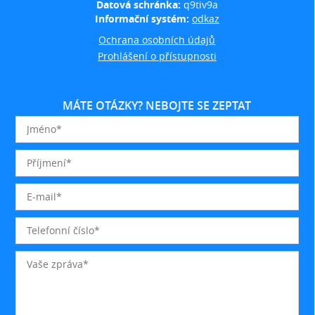
Datová schránka:
q9tiv9a
Informační systém:
odkaz
Ochrana osobních údajů
Prohlášení o přístupnosti
MÁTE OTÁZKY? NEBOJTE SE ZEPTAT