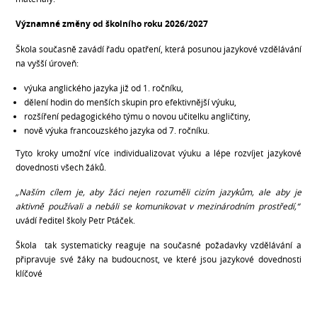
Významné změny od školního roku 2026/2027
Škola současně zavádí řadu opatření, která posunou jazykové vzdělávání
na vyšší úroveň:
výuka anglického jazyka již od 1. ročníku,
dělení hodin do menších skupin pro efektivnější výuku,
rozšíření pedagogického týmu o novou učitelku angličtiny,
nově výuka francouzského jazyka od 7. ročníku.
Tyto kroky umožní více individualizovat výuku a lépe rozvíjet jazykové
dovednosti všech žáků.
„Naším cílem je, aby žáci nejen rozuměli cizím jazykům, ale aby je
aktivně používali a nebáli se komunikovat v mezinárodním prostředí,“
uvádí ředitel školy Petr Ptáček.
Škola tak systematicky reaguje na současné požadavky vzdělávání a
připravuje své žáky na budoucnost, ve které jsou jazykové dovednosti
klíčové