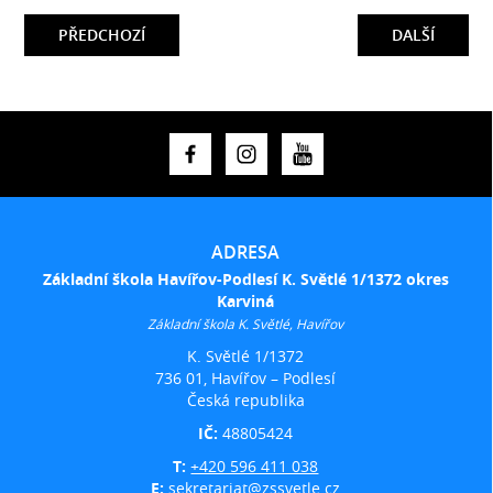
PŘEDCHOZÍ
DALŠÍ
ADRESA
Základní škola Havířov-Podlesí K. Světlé 1/1372 okres
Karviná
Základní škola K. Světlé, Havířov
K. Světlé 1/1372
736 01, Havířov – Podlesí
Česká republika
IČ:
48805424
T:
+420 596 411 038
E:
sekretariat@zssvetle.cz