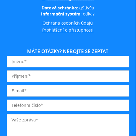
Datová schránka:
q9tiv9a
Informační systém:
odkaz
Ochrana osobních údajů
Prohlášení o přístupnosti
MÁTE OTÁZKY? NEBOJTE SE ZEPTAT