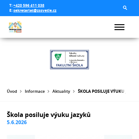
T:
+420 596 411 038
E:
sekretariat@zssvetle.cz
Úvod
Informace
Aktuality
ŠKOLA POSILUJE VÝUKU JAZYK
Škola posiluje výuku jazyků
5.6.2026