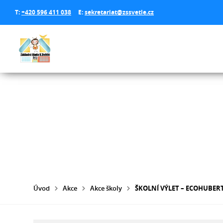
T:
+420 596 411 038
E:
sekretariat@zssvetle.cz
Úvod
Akce
Akce školy
ŠKOLNÍ VÝLET – ECOHUBER