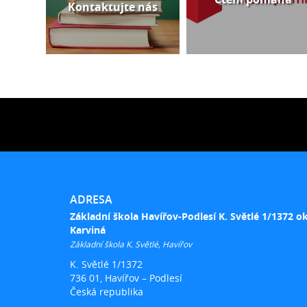
Kontaktujte nás
ADRESA
Základní škola Havířov-Podlesí K. Světlé 1/1372 o
Karviná
Základní škola K. Světlé, Havířov
K. Světlé 1/1372
736 01, Havířov – Podlesí
Česká republika