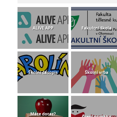
ALIVE APP
Fakultní škola
Školní časopis
Školní vrba
Máte dotaz?
Čtení pomáhá