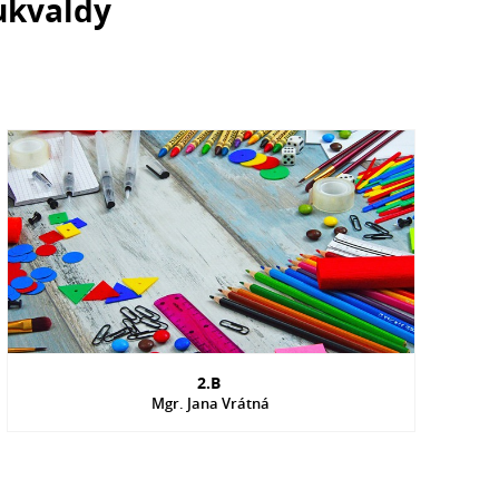
Hukvaldy
2.B
Mgr. Jana Vrátná