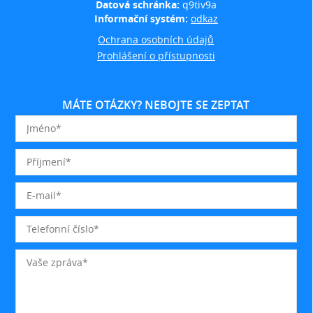
Datová schránka:
q9tiv9a
Informační systém:
odkaz
Ochrana osobních údajů
Prohlášení o přístupnosti
MÁTE OTÁZKY? NEBOJTE SE ZEPTAT