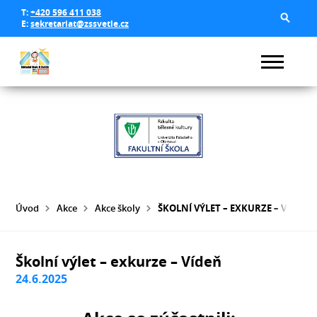
T:
+420 596 411 038
E:
sekretariat@zssvetle.cz
Úvod
Akce
Akce školy
ŠKOLNÍ VÝLET – EXKURZE – VÍDEŇ
Školní výlet – exkurze – Vídeň
24.6.2025