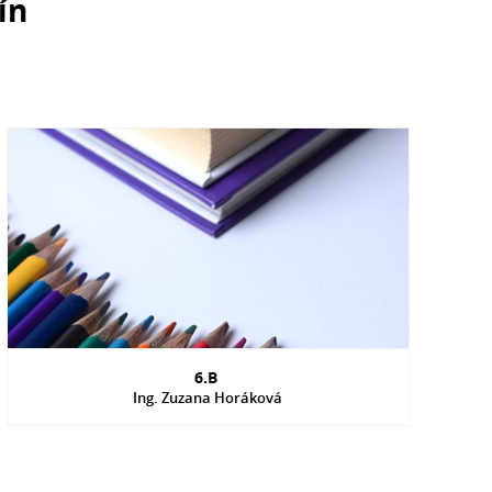
ín
6.B
Ing. Zuzana Horáková