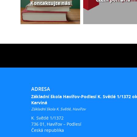
Kontaktujte nás
ADRESA
Základní škola Havířov-Podlesí K. Světlé 1/1372 o
Karviná
Základní škola K. Světlé, Havířov
K. Světlé 1/1372
736 01, Havířov – Podlesí
Česká republika