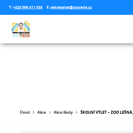
T:
+420 596 411 038
E:
sekretariat@zssvetle.cz
Úvod
Akce
Akce školy
ŠKOLNÍ VÝLET – ZOO LEŠNÁ,