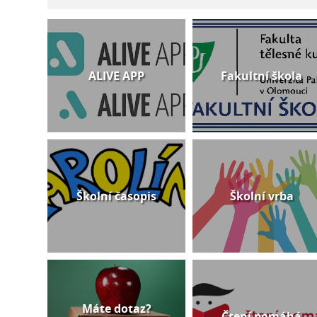
ALIVE APP
Fakultní škola
Školní časopis
Školní vrba
Máte dotaz?
Čtení pomáhá