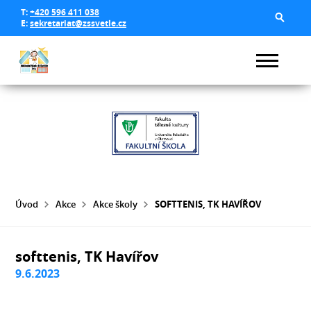
T:
+420 596 411 038
E:
sekretariat@zssvetle.cz
Úvod
Akce
Akce školy
SOFTTENIS, TK HAVÍŘOV
softtenis, TK Havířov
9.6.2023