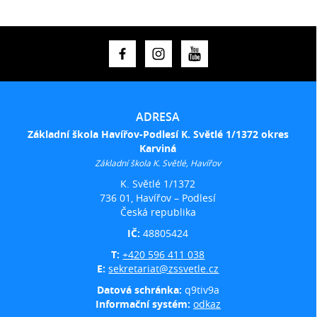
ADRESA
Základní škola Havířov-Podlesí K. Světlé 1/1372 okres
Karviná
Základní škola K. Světlé, Havířov
K. Světlé 1/1372
736 01, Havířov – Podlesí
Česká republika
IČ:
48805424
T:
+420 596 411 038
E:
sekretariat@zssvetle.cz
Datová schránka:
q9tiv9a
Informační systém:
odkaz