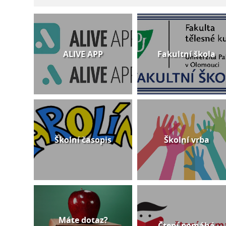
ALIVE APP
Fakultní škola
Školní časopis
Školní vrba
Máte dotaz?
Čtení pomáhá