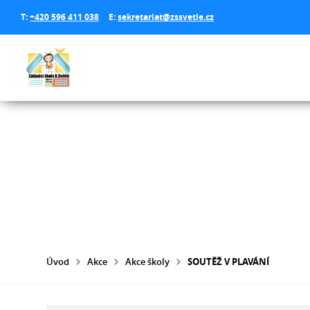
T:
+420 596 411 038
E:
sekretariat@zssvetle.cz
Úvod
Akce
Akce školy
SOUTĚŽ V PLAVÁNÍ