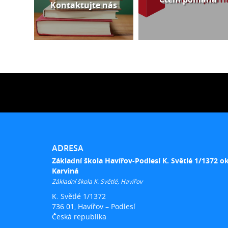
Kontaktujte nás
ADRESA
Základní škola Havířov-Podlesí K. Světlé 1/1372 o
Karviná
Základní škola K. Světlé, Havířov
K. Světlé 1/1372
736 01, Havířov – Podlesí
Česká republika