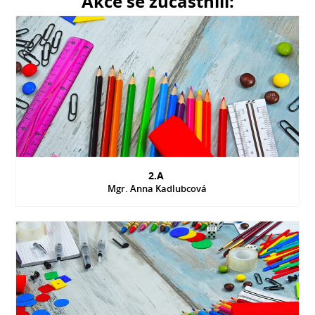
Akce se zúčastnili:
2.A
Mgr. Anna Kadlubcová