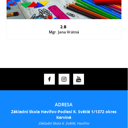
2.B
Mgr. Jana Vrátná
ADRESA
Základní škola Havířov-Podlesí K. Světlé 1/1372 okres
Karviná
Základní škola K. Světlé, Havířov