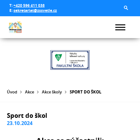
T:
+420 596 411 038
E:
sekretariat@zssvetle.cz
Úvod
Akce
Akce školy
SPORT DO ŠKOL
Sport do škol
23.10.2024