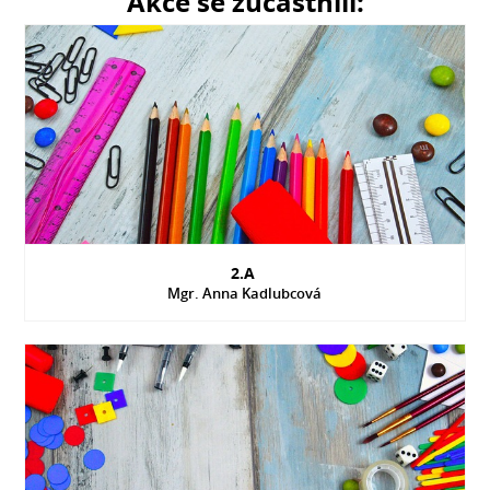
Akce se zúčastnili:
2.A
Mgr. Anna Kadlubcová