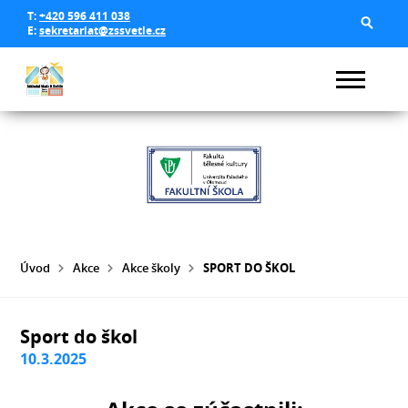
T:
+420 596 411 038
E:
sekretariat@zssvetle.cz
Úvod
Akce
Akce školy
SPORT DO ŠKOL
Sport do škol
10.3.2025