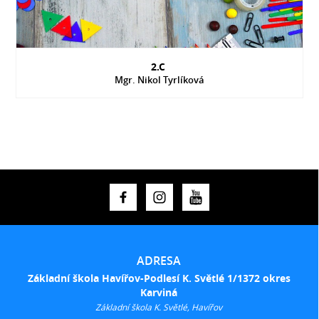
2.C
Mgr. Nikol Tyrlíková
ADRESA
Základní škola Havířov-Podlesí K. Světlé 1/1372 okres
Karviná
Základní škola K. Světlé, Havířov