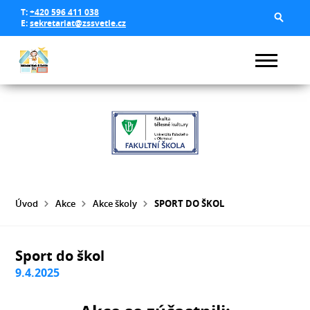
T:
+420 596 411 038
E:
sekretariat@zssvetle.cz
Úvod
Akce
Akce školy
SPORT DO ŠKOL
Sport do škol
9.4.2025