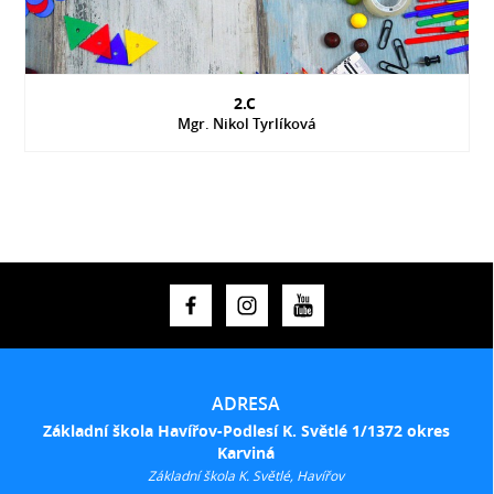
2.C
Mgr. Nikol Tyrlíková
ADRESA
Základní škola Havířov-Podlesí K. Světlé 1/1372 okres
Karviná
Základní škola K. Světlé, Havířov