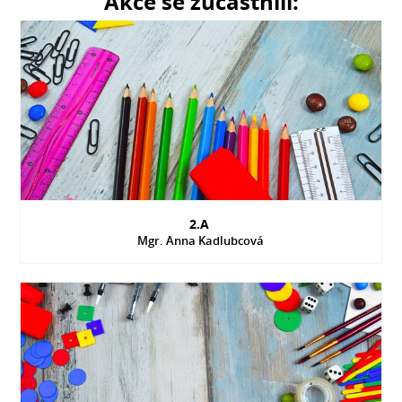
Akce se zúčastnili:
2.A
Mgr. Anna Kadlubcová