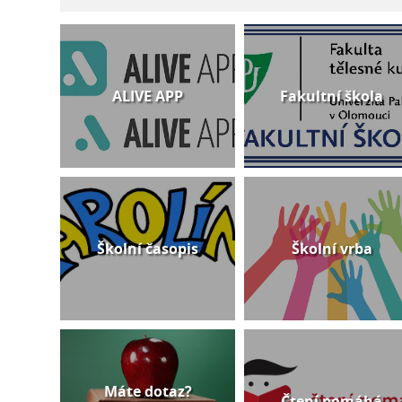
ALIVE APP
Fakultní škola
Školní časopis
Školní vrba
Máte dotaz?
Čtení pomáhá