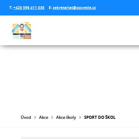
T:
+420 596 411 038
E:
sekretariat@zssvetle.cz
Úvod
Akce
Akce školy
SPORT DO ŠKOL