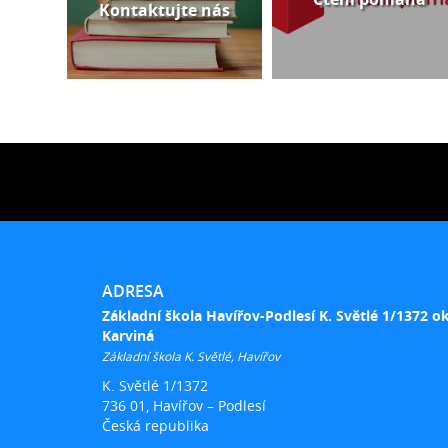
Kontaktujte nás
ADRESA
Základní škola Havířov-Podlesí K. Světlé 1/1372 o
Karviná
Základní škola K. Světlé, Havířov
K. Světlé 1/1372
736 01, Havířov – Podlesí
Česká republika