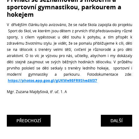
sportovní gymnastikou, parkourem a
hokejem
V dřívějším článku bylo avizováno, že se naše škola zapojila do projektu
Sport do škol, ve kterém jsou dětem z prvních tříd představovány různé
sporty, s cílem vypěstovat u dětí touhu k pohybu, a tím přispět k
zdravému životnímu stylu. Je vidět, že se pomalu přibližujeme k cíli, děti
se na tělocvik s trenéry velmi těší, cvičení je různorodé a pro děti
atraktivní. O to víc je výzvou pro nás, učitelky, abychom i my dokázaly
děti stejně zaujmout ve svých běžných hodinách tělocviku. V průběhu
prvního pololetí se děti setkaly s trenéry ledního hokeje, sportovní i
moderní gymnastiky a parkouru. Fotodokumentace zde:
https://photos.app.goo.gl/gUKWe98FR9She4M37
Mgr. Zuzana Majdyšová, tř. uč. 1. A
PŘEDCHOZÍ
DALŠÍ