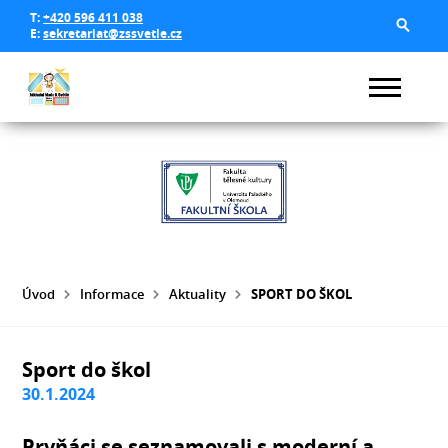
T:
+420 596 411 038
E:
sekretariat@zssvetle.cz
Úvod
Informace
Aktuality
SPORT DO ŠKOL
Sport do škol
30.1.2024
Prvňáci se seznamovali s moderní a