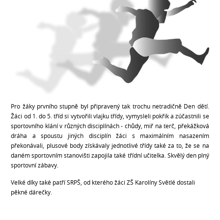
Pro žáky prvního stupně byl připravený tak trochu netradičně Den dětí.
Žáci od 1. do 5. tříd si vytvořili vlajku třídy, vymysleli pokřik a zúčastnili se
sportovního klání v různých disciplínách - chůdy, miř na terč, překážková
dráha a spoustu jiných disciplín žáci s maximálním nasazením
překonávali, plusové body získávaly jednotlivé třídy také za to, že se na
daném sportovním stanovišti zapojila také třídní učitelka. Skvělý den plný
sportovní zábavy.
Velké díky také patří SRPŠ, od kterého žáci ZŠ Karolíny Světlé dostali
pěkné dárečky.