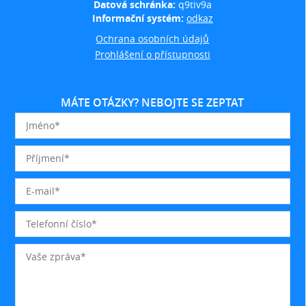
Datová schránka:
q9tiv9a
Informační systém:
odkaz
Ochrana osobních údajů
Prohlášení o přístupnosti
MÁTE OTÁZKY? NEBOJTE SE ZEPTAT