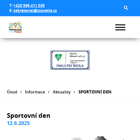
T:
+420 596 411 038
E:
sekretariat@zssvetle.cz
Úvod
Informace
Aktuality
SPORTOVNÍ DEN
Sportovní den
12.6.2025