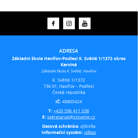
ADRESA
Základní škola Havířov-Podlesí K. Světlé 1/1372 okres
Karviná
Základní škola K. Světlé, Havířov
K. Světlé 1/1372
736 01, Havířov – Podlesí
Česká republika
IČ:
48805424
T:
+420 596 411 038
E:
sekretariat@zssvetle.cz
Datová schránka:
q9tiv9a
Informační systém:
odkaz