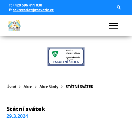
T:
+420 596 411 038
E:
sekretariat@zssvetle.cz
Úvod
Akce
Akce školy
STÁTNÍ SVÁTEK
Státní svátek
29.3.2024