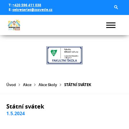
T:
+420 596 411 038
E:
sekretariat@zssvetle.cz
Úvod
Akce
Akce školy
STÁTNÍ SVÁTEK
Státní svátek
1.5.2024