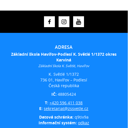
ADRESA
Základní škola Havířov-Podlesí K. Světlé 1/1372 okres
Karviná
Základní škola K. Světlé, Havířov
K. Světlé 1/1372
736 01, Havířov – Podlesí
Česká republika
IČ:
48805424
T:
+420 596 411 038
E:
sekretariat@zssvetle.cz
Datová schránka:
q9tiv9a
Informační systém:
odkaz